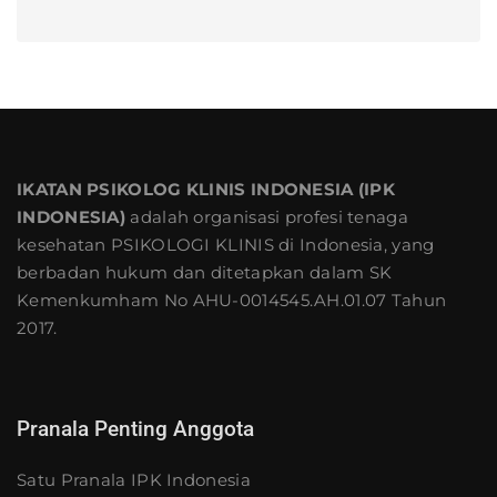
IKATAN PSIKOLOG KLINIS INDONESIA (IPK
INDONESIA)
adalah organisasi profesi tenaga
kesehatan PSIKOLOGI KLINIS di Indonesia, yang
berbadan hukum dan ditetapkan dalam SK
Kemenkumham No AHU-0014545.AH.01.07 Tahun
2017.
Pranala Penting Anggota
Satu Pranala IPK Indonesia