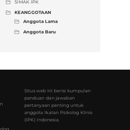
SIMAK IPK
KEANGGOTAAN
Anggota Lama
Anggota Baru
Situs web ini berisi kumpulan
panduan dan jawaban
an
pertanyaan penting untuk
anggota Ikatan Psikolog Klinis
(IPK) Indonesia.
olog