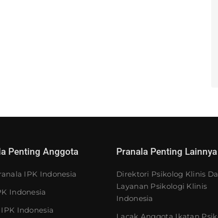
la Penting Anggota
Pranala Penting Lainnya
ranala IPK Indonesia
Direktori Psikolog Klinis D
Layanan Psikologi Klinis
K Indonesia
Indonesia
IPK Indonesia
Lacak Anggota Ikatan Psik