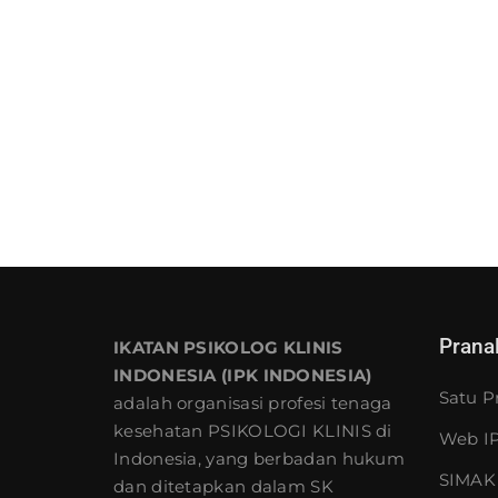
Prana
IKATAN PSIKOLOG KLINIS
INDONESIA (IPK INDONESIA)
Satu P
adalah organisasi profesi tenaga
kesehatan PSIKOLOGI KLINIS di
Web IP
Indonesia, yang berbadan hukum
SIMAK 
dan ditetapkan dalam SK