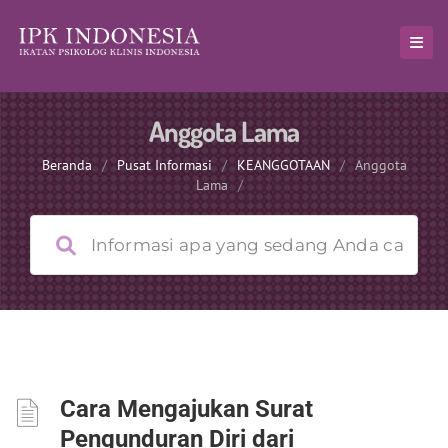
Anggota Lama
Beranda
/
Pusat Informasi
/
KEANGGOTAAN
/
Anggota
Lama
/
Cara Mengajukan Surat
Pengunduran Diri dari