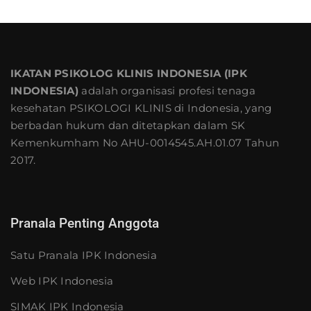
IKATAN PSIKOLOG KLINIS INDONESIA (IPK
INDONESIA)
adalah organisasi profesi tenaga
kesehatan PSIKOLOGI KLINIS di Indonesia, yang
berbadan hukum dan ditetapkan dalam SK
Kemenkumham No AHU-0014545.AH.01.07 Tahun
2017.
Pranala Penting Anggota
Satu Pranala IPK Indonesia
Web IPK Indonesia
SIMAK IPK Indonesia