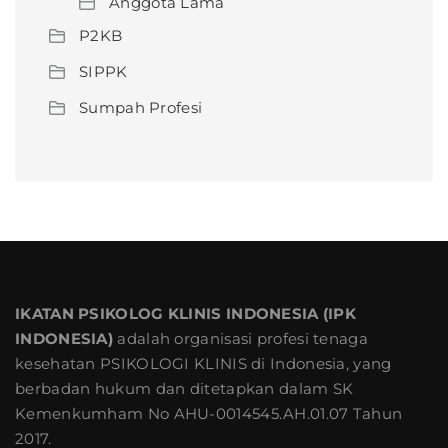
Anggota Lama
P2KB
SIPPK
Sumpah Profesi
IKATAN PSIKOLOG KLINIS INDONESIA (IPK
INDONESIA)
adalah organisasi profesi tenaga
kesehatan PSIKOLOGI KLINIS di Indonesia, yang
berbadan hukum dan ditetapkan dalam SK
Kemenkumham No AHU-0014545.AH.01.07 Tahun
2017.