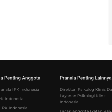
la Penting Anggota
Pranala Penting Lainnya
ranala IPK Indonesia
Direktori Psikolog Klinis D
Layanan Psikologi Klinis
K Indonesia
Indonesia
IPK Indonesia
Lacak Anggota Ikatan Psik