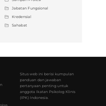
Jabatan Fungsional
Kredensial
Sahabat
Situs web ini berisi kumpulan
panduan dan jawaban
an
pertanyaan penting untuk
anggota Ikatan Psikolog Klinis
(IPK) Indonesia.
olog