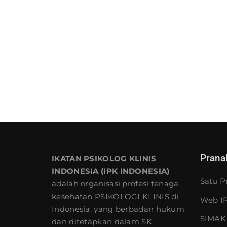
Prana
IKATAN PSIKOLOG KLINIS
INDONESIA (IPK INDONESIA)
Satu P
adalah organisasi profesi tenaga
kesehatan PSIKOLOGI KLINIS di
Web IP
Indonesia, yang berbadan hukum
SIMAK 
dan ditetapkan dalam SK