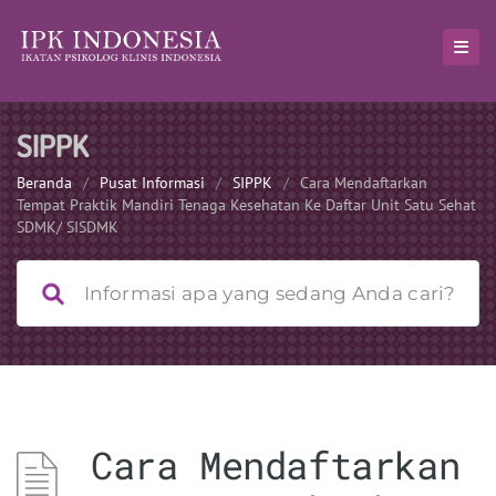
SIPPK
Beranda
/
Pusat Informasi
/
SIPPK
/
Cara Mendaftarkan
Tempat Praktik Mandiri Tenaga Kesehatan Ke Daftar Unit Satu Sehat
SDMK/ SISDMK
Cara Mendaftarkan