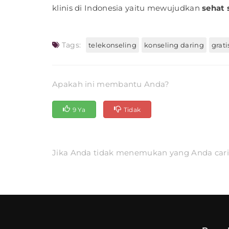
klinis di Indonesia yaitu mewujudkan
sehat 
Tags:
telekonseling
konseling daring
grati
Apakah ini membantu Anda?
9 Ya
Tidak
Jika Anda tidak menemukan yang Anda cari