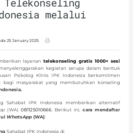
 Telekonseling
donesia melalui
ada 25 January 2025
emberikan layanan
telekonseling gratis 1000+ sesi
 menyelenggarakan kegiatan serupa dalam bentuk
usan Psikolog Klinis IPK Indonesia berkomitmen
ik bagi masyarakat yang membutuhkan konseling
ndonesia.
g Sahabat IPK Indonesia memberikan alternatif
pp
(WA)
081125010666
. Berikut ini,
cara mendaftar
lui
WhatsApp
(WA)
:
ing
Sahabat IPK Indonesia di