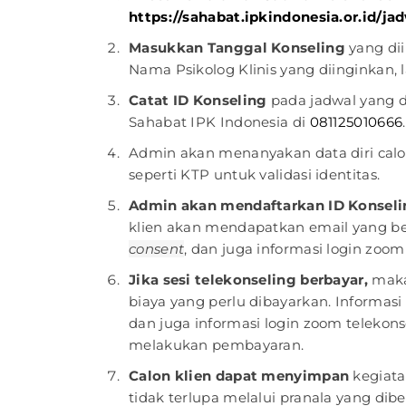
https://sahabat.ipkindonesia.or.id/ja
Masukkan Tanggal Konseling
yang dii
Nama Psikolog Klinis yang diinginkan, l
Catat ID Konseling
pada jadwal yang di
Sahabat IPK Indonesia di
081125010666
.
Admin akan menanyakan data diri calon
seperti KTP untuk validasi identitas.
Admin akan mendaftarkan ID Konseli
klien akan mendapatkan email yang beri
consent
, dan juga informasi login zoom
Jika sesi telekonseling berbayar,
maka
biaya yang perlu dibayarkan. Informasi 
dan juga informasi login zoom telekonse
melakukan pembayaran.
Calon klien dapat menyimpan
kegiata
tidak terlupa melalui pranala yang dibe