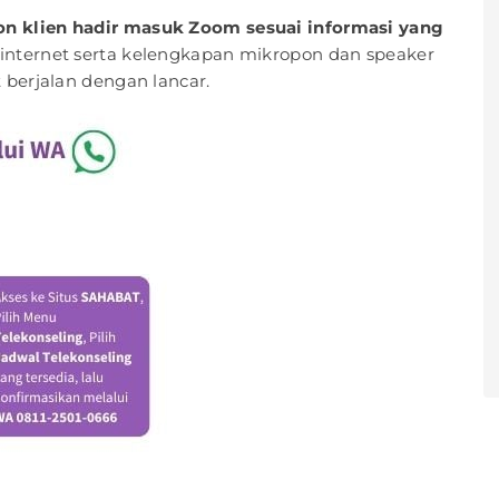
on klien hadir masuk Zoom sesuai informasi yang
s internet serta kelengkapan mikropon dan speaker
 berjalan dengan lancar.