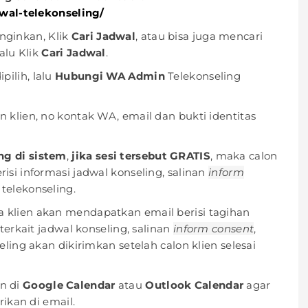
dwal-telekonseling/
nginkan, Klik
Cari Jadwal
, atau bisa juga mencari
alu Klik
Cari Jadwal
.
pilih, lalu
Hubungi WA Admin
Telekonseling
 klien, no kontak WA, email dan bukti identitas
ng di sistem
,
jika sesi tersebut GRATIS
, maka calon
si informasi jadwal konseling, salinan
inform
 telekonseling.
 klien akan mendapatkan email berisi tagihan
terkait jadwal konseling, salinan
inform consent
,
ling akan dikirimkan setelah calon klien selesai
n di
Google Calendar
atau
Outlook Calendar
agar
rikan di email.