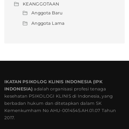
KEANGGOTAAN
Anggota Baru
Anggota Lama
IKATAN PSIKOLOG KLINIS INDONESIA (IPK
INDONESIA)
adalah organisasi profesi tenaga
kesehatan PSIKOLOGI KLINIS di Indonesia, yang
berbadan hukum dan ditetapkan dalam SK
Kemenkumham No AHU-0014545.AH.01.07 Tahun
2017.