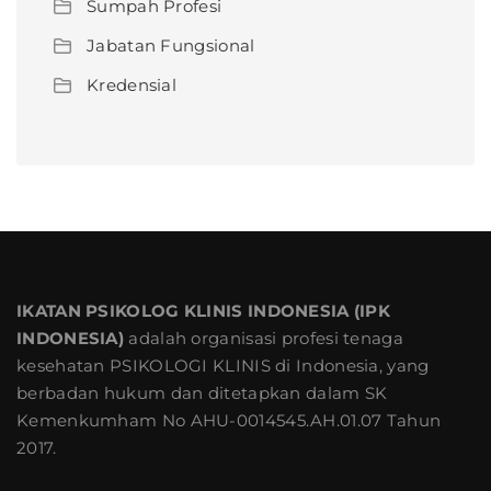
Sumpah Profesi
Jabatan Fungsional
Kredensial
IKATAN PSIKOLOG KLINIS INDONESIA (IPK
INDONESIA)
adalah organisasi profesi tenaga
kesehatan PSIKOLOGI KLINIS di Indonesia, yang
berbadan hukum dan ditetapkan dalam SK
Kemenkumham No AHU-0014545.AH.01.07 Tahun
2017.