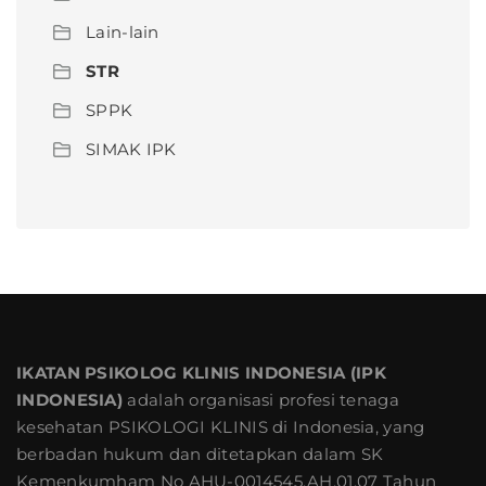
Lain-lain
STR
SPPK
SIMAK IPK
IKATAN PSIKOLOG KLINIS INDONESIA (IPK
INDONESIA)
adalah organisasi profesi tenaga
kesehatan PSIKOLOGI KLINIS di Indonesia, yang
berbadan hukum dan ditetapkan dalam SK
Kemenkumham No AHU-0014545.AH.01.07 Tahun