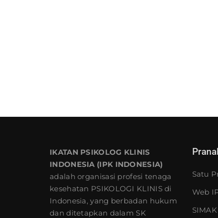
Prana
IKATAN PSIKOLOG KLINIS
INDONESIA (IPK INDONESIA)
Satu P
adalah organisasi profesi tenaga
kesehatan PSIKOLOGI KLINIS di
Web IP
Indonesia, yang berbadan hukum
SIMAK 
dan ditetapkan dalam SK