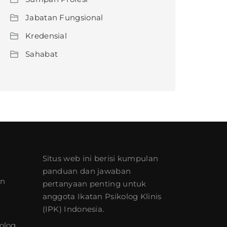
Jabatan Fungsional
Kredensial
Sahabat
Situs web ini berisi kumpulan
panduan dan jawaban
an
pertanyaan penting untuk
anggota Ikatan Psikolog Klinis
(IPK) Indonesia.
olog