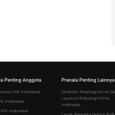
la Penting Anggota
Pranala Penting Lainnya
ranala IPK Indonesia
Direktori Psikolog Klinis D
Layanan Psikologi Klinis
K Indonesia
Indonesia
IPK Indonesia
Lacak Anggota Ikatan Psik