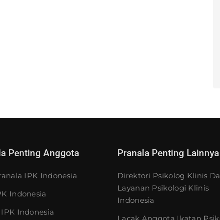
la Penting Anggota
Pranala Penting Lainnya
ranala IPK Indonesia
Direktori Psikolog Klinis D
Layanan Psikologi Klinis
K Indonesia
Indonesia
IPK Indonesia
Lacak Anggota Ikatan Psik