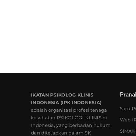
Prana
IKATAN PSIKOLOG KLINIS
INDONESIA (IPK INDONESIA)
Satu P
adalah organisasi profesi tenaga
kesehatan PSIKOLOGI KLINIS di
Web IP
Indonesia, yang berbadan hukum
SIMAK 
dan ditetapkan dalam SK