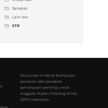
Sahabat
Lain-lain
STR
Situs web ini berisi kumpulan
panduan dan jawaban
an
pertanyaan penting untuk
anggota Ikatan Psikolog Klinis
(IPK) Indonesia.
olog