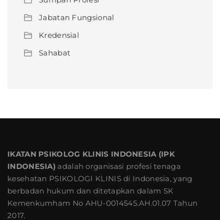
Jabatan Fungsional
Kredensial
Sahabat
IKATAN PSIKOLOG KLINIS INDONESIA (IPK
INDONESIA)
adalah organisasi profesi tenaga
kesehatan PSIKOLOGI KLINIS di Indonesia, yang
berbadan hukum dan ditetapkan dalam SK
Kemenkumham No AHU-0014545.AH.01.07 Tahun
2017.