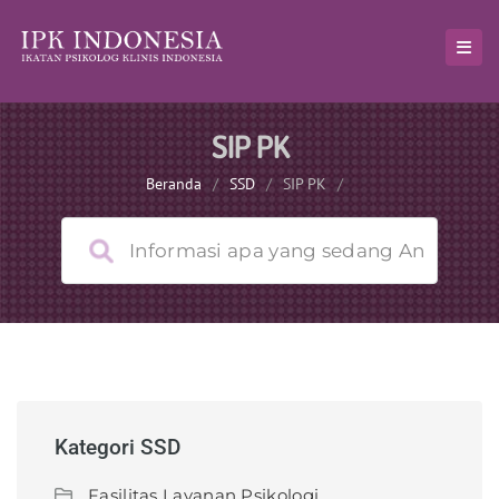
SIP PK
Beranda
/
SSD
/
SIP PK
/
Kategori SSD
Fasilitas Layanan Psikologi