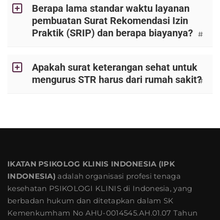
Berapa lama standar waktu layanan
pembuatan Surat Rekomendasi Izin
Praktik (SRIP) dan berapa biayanya?
#
Apakah surat keterangan sehat untuk
mengurus STR harus dari rumah sakit?
#
IKATAN PSIKOLOG KLINIS INDONESIA (IPK
INDONESIA)
adalah organisasi profesi tenaga
kesehatan PSIKOLOGI KLINIS di Indonesia, yang
berbadan hukum dan ditetapkan dalam SK
Kemenkumham No AHU-0014545.AH.01.07 Tahun